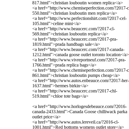
817.html">christian louboutin women replica</a>
<a href="http://www.chemiseperfection.com/?2017-c
550.html">christian louboutin men replica</a>
<a href="http://www.perfectionshirt.com/?2017-cel-
105.html">celine mini</a>
<a href="http://www.beaucerc.com/?2017-cl-
569.html">christian louboutin replica</a>
<a href="http://www.beaucerc.com/?2017-pra-
1819.html">prada handbags sale</a>
<a href="http://www.beaucerc.com/?2017-canada-
1212.html">canada goose outlet toronto location</a>
<a href="http://www.vivreportneuf.com/?2017-pra-
1766.html">prada replica bags</a>
<a href="http://www.chemiseperfection.com/?2017-c
861.html">christian louboutin pumps cheap</a>
<a href="http://www.autos.enbeauce.com/?2017-her-
1637.html">hermes birkin</a>
<a href="http://www.beaucerc.com/?2017-chl-
519.html">chloe tote bags</a>
<a href="http://www.horlogesdebeauce.com/?2016-
canada-2433.html">Canada Goose chilliwack parka
outlet price</a>
<a href="http://www.autos.lereveil.ca/?2016-cl-
1001.html">Red bottoms womens outlet store</a>