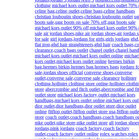
clothing
michael kors outlet,michael kors outlet 70% 
celine bag,celine outlet,celine bags,celine handbags
christian louboutin shoes,christian louboutin outlet
ug
boots sale,ugg boots on sale 70% off,ugg boots sale
michael kors outlet 90% off,michael kors outlet 90% 
sale
air jordan shoes,nike air jordan shoes,air jordan 
for sale
girl jordans,jordans for girls,girls jordans
ghd
flat iron,ghd hair straighteners,ghd hair
coach bags,c
clearance,coach bags outlet
chanel outlet,chanel han
michael kors outlet,michael kors outlet online
michae
kors outlet,michael kors outlet online
hermes birkin
bag,hermes birkin,hermes bag,hermes bags
jordans f
sale,jordan shoes official
converse shoes,converse
outlet,converse sale,converse sale clearance
hollister
clothing,hollister clothing store online,hollister clothi
store
abercrombie and fitch outlet,abercrombie and fi
outlet store
michael kors factory outlet,michael kors
handbags,michael kors outlet online,michael kors out
dior outlet,dior handbags,dior outlet store,dior outlet
online
fitflop outlet,fitflop outlet store usa,fitflop outle
store
coach outlet,coach handbags,coach handbags ou
nike outlet,nike store,nike outlet store
all jordan shoe
jordans,pink jordans
coach factory,coach factory
outlet,coach factory outlet online
rolex watches,rolex