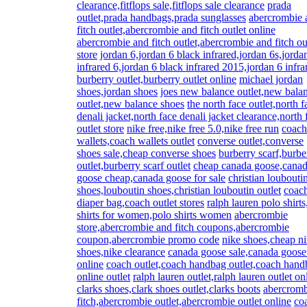
clearance,fitflops sale,fitflops sale clearance
prada
outlet,prada handbags,prada sunglasses
abercrombie 
fitch outlet,abercrombie and fitch outlet online
abercrombie and fitch outlet,abercrombie and fitch ou
store
jordan 6,jordan 6 black infrared,jordan 6s,jorda
infrared 6,jordan 6 black infrared 2015,jordan 6 infra
burberry outlet,burberry outlet online
michael jordan
shoes,jordan shoes
joes new balance outlet,new bala
outlet,new balance shoes
the north face outlet,north f
denali jacket,north face denali jacket clearance,north 
outlet store
nike free,nike free 5.0,nike free run
coach
wallets,coach wallets outlet
converse outlet,converse
shoes sale,cheap converse shoes
burberry scarf,burbe
outlet,burberry scarf outlet
cheap canada goose,cana
goose cheap,canada goose for sale
christian loubouti
shoes,louboutin shoes,christian louboutin outlet
coac
diaper bag,coach outlet stores
ralph lauren polo shirts
shirts for women,polo shirts women
abercrombie
store,abercrombie and fitch coupons,abercrombie
coupon,abercrombie promo code
nike shoes,cheap n
shoes,nike clearance
canada goose sale,canada goose
online
coach outlet,coach handbag outlet,coach hand
online outlet
ralph lauren outlet,ralph lauren outlet on
clarks shoes,clark shoes outlet,clarks boots
abercrom
fitch,abercrombie outlet,abercrombie outlet online
co