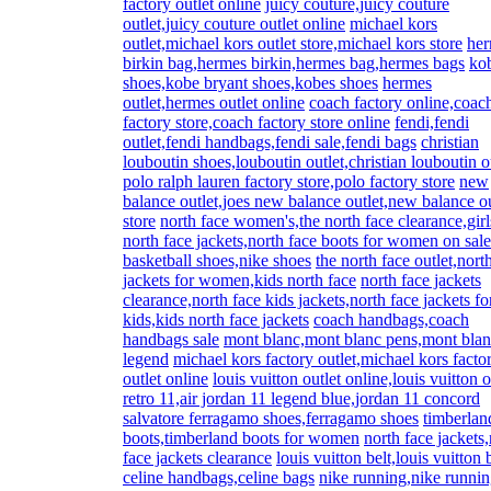
factory outlet online
juicy couture,juicy couture
outlet,juicy couture outlet online
michael kors
outlet,michael kors outlet store,michael kors store
he
birkin bag,hermes birkin,hermes bag,hermes bags
ko
shoes,kobe bryant shoes,kobes shoes
hermes
outlet,hermes outlet online
coach factory online,coac
factory store,coach factory store online
fendi,fendi
outlet,fendi handbags,fendi sale,fendi bags
christian
louboutin shoes,louboutin outlet,christian louboutin o
polo ralph lauren factory store,polo factory store
new
balance outlet,joes new balance outlet,new balance ou
store
north face women's,the north face clearance,girl
north face jackets,north face boots for women on sale
basketball shoes,nike shoes
the north face outlet,nort
jackets for women,kids north face
north face jackets
clearance,north face kids jackets,north face jackets fo
kids,kids north face jackets
coach handbags,coach
handbags sale
mont blanc,mont blanc pens,mont bla
legend
michael kors factory outlet,michael kors facto
outlet online
louis vuitton outlet online,louis vuitton o
retro 11,air jordan 11 legend blue,jordan 11 concord
salvatore ferragamo shoes,ferragamo shoes
timberlan
boots,timberland boots for women
north face jackets
face jackets clearance
louis vuitton belt,louis vuitton 
celine handbags,celine bags
nike running,nike runni