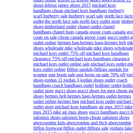
shoes,lebron james shoes 2015
michael kors
handbags,cheap michael kors handbags
burberry
scarf,burberry sale,burberry scarf sale
north face fact
outlet,the north face sale,north face outlet store
timbe
shoes,timberland outlet
chanel outlet,chanel
handbags,chanel bags
canada goose coats,canada go
coats on sale,cheap canada goose coats
gucci outlet,
outlet online
hermes bag,hermes bags,hermes belt
ni
shoes wholesale,nike wholesale,nike shoes,wholesale
michael kors outlet 75% off,michael kors handbags
clearance 75% off,michael kors handbags clearance
michael kors outlet online sale,michael kors outlet,mi
kors outlet online
fitflop sandals,fitflops sandals for
women
ugg boots sale,ugg boots on sale 70% off
jor
shoes,jordan 11,jordan 3,jordan shoes outlet
coach
handbags,coach handbags outlet
hollister outlet,hollis
outlet store
gucci shoes,gucci shoes for men,cheap gu
shoes
hermes belt,hermes bags,hermes outlet,hermes
outlet online,hermes bag
michael kors outlet,michael 
outlet store,michael kors handbags
air max 2015,nike 
max 2015,nike air max shoes
gucci handbags,gucci 
salomon shoes,salomon boots,cheap salomon shoes
abercrombie kids,abercrombie and fitch,abercrombie
fitflop footwear,fitflop outlet,fitflops sale
jordans,fake