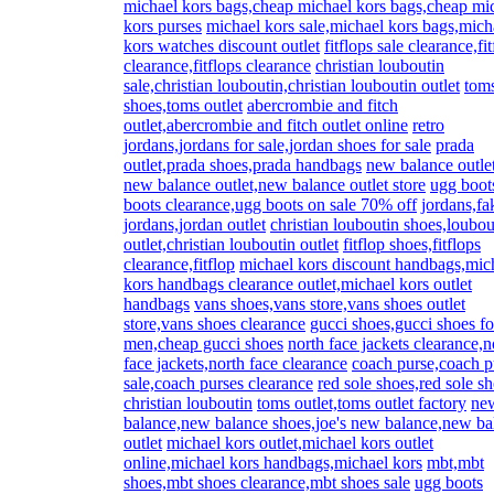
michael kors bags,cheap michael kors bags,cheap mi
kors purses
michael kors sale,michael kors bags,mich
kors watches discount outlet
fitflops sale clearance,fi
clearance,fitflops clearance
christian louboutin
sale,christian louboutin,christian louboutin outlet
tom
shoes,toms outlet
abercrombie and fitch
outlet,abercrombie and fitch outlet online
retro
jordans,jordans for sale,jordan shoes for sale
prada
outlet,prada shoes,prada handbags
new balance outlet
new balance outlet,new balance outlet store
ugg boot
boots clearance,ugg boots on sale 70% off
jordans,fa
jordans,jordan outlet
christian louboutin shoes,loubou
outlet,christian louboutin outlet
fitflop shoes,fitflops
clearance,fitflop
michael kors discount handbags,mic
kors handbags clearance outlet,michael kors outlet
handbags
vans shoes,vans store,vans shoes outlet
store,vans shoes clearance
gucci shoes,gucci shoes fo
men,cheap gucci shoes
north face jackets clearance,n
face jackets,north face clearance
coach purse,coach p
sale,coach purses clearance
red sole shoes,red sole s
christian louboutin
toms outlet,toms outlet factory
ne
balance,new balance shoes,joe's new balance,new ba
outlet
michael kors outlet,michael kors outlet
online,michael kors handbags,michael kors
mbt,mbt
shoes,mbt shoes clearance,mbt shoes sale
ugg boots