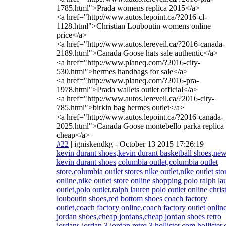
1785.html">Prada womens replica 2015</a>
<a href="http://www.autos.lepoint.ca/?2016-cl-
1128.html">Christian Louboutin womens online
price</a>
<a href="http://www.autos.lereveil.ca/?2016-canada-
2189.html">Canada Goose hats sale authentic</a>
<a href="http://www.planeq.com/?2016-city-
530.html">hermes handbags for sale</a>
<a href="http://www.planeq.com/?2016-pra-
1978.html">Prada wallets outlet official</a>
<a href="http://www.autos.lereveil.ca/?2016-city-
785.html">birkin bag hermes outlet</a>
<a href="http://www.autos.lepoint.ca/?2016-canada-
2025.html">Canada Goose montebello parka replica
cheap</a>
#22
|
igniskendkg
- October 13 2015 17:26:19
kevin durant shoes,kevin durant basketball shoes,ne
kevin durant shoes
columbia outlet,columbia outlet
store,columbia outlet stores
nike outlet,nike outlet sto
online,nike outlet store online shopping
polo ralph la
outlet,polo outlet,ralph lauren polo outlet online
chris
louboutin shoes,red bottom shoes
coach factory
outlet,coach factory online,coach factory outlet onlin
jordan shoes,cheap jordans,cheap jordan shoes
retro
jordans,jordan 3,jordan retro 3
hollister.com,hollister