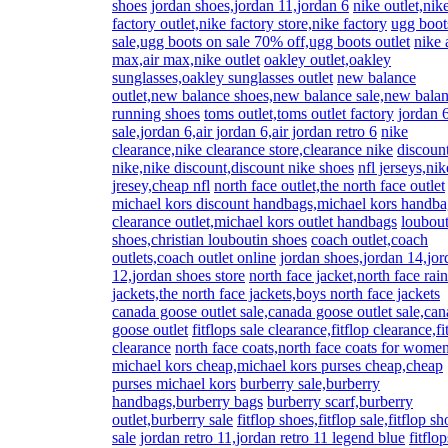
shoes
jordan shoes,jordan 11,jordan 6
nike outlet,nik
factory outlet,nike factory store,nike factory
ugg boot
sale,ugg boots on sale 70% off,ugg boots outlet
nike 
max,air max,nike outlet
oakley outlet,oakley
sunglasses,oakley sunglasses outlet
new balance
outlet,new balance shoes,new balance sale,new bala
running shoes
toms outlet,toms outlet factory
jordan 
sale,jordan 6,air jordan 6,air jordan retro 6
nike
clearance,nike clearance store,clearance nike
discoun
nike,nike discount,discount nike shoes
nfl jerseys,nik
jresey,cheap nfl
north face outlet,the north face outlet
michael kors discount handbags,michael kors handba
clearance outlet,michael kors outlet handbags
loubout
shoes,christian louboutin shoes
coach outlet,coach
outlets,coach outlet online
jordan shoes,jordan 14,jor
12,jordan shoes store
north face jacket,north face rain
jackets,the north face jackets,boys north face jackets
canada goose outlet sale,canada goose outlet sale,ca
goose outlet
fitflops sale clearance,fitflop clearance,fi
clearance
north face coats,north face coats for wome
michael kors cheap,michael kors purses cheap,cheap
purses michael kors
burberry sale,burberry
handbags,burberry bags
burberry scarf,burberry
outlet,burberry sale
fitflop shoes,fitflop sale,fitflop sh
sale
jordan retro 11,jordan retro 11 legend blue
fitflop