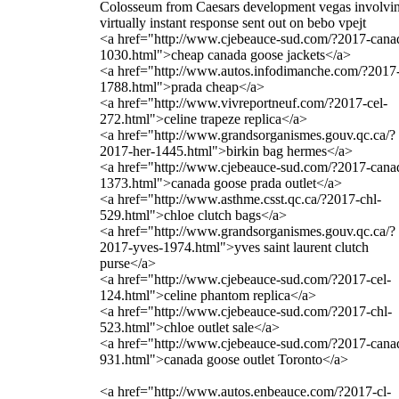
Colosseum from Caesars development vegas involvi
virtually instant response sent out on bebo vpejt
<a href="http://www.cjebeauce-sud.com/?2017-cana
1030.html">cheap canada goose jackets</a>
<a href="http://www.autos.infodimanche.com/?2017-
1788.html">prada cheap</a>
<a href="http://www.vivreportneuf.com/?2017-cel-
272.html">celine trapeze replica</a>
<a href="http://www.grandsorganismes.gouv.qc.ca/?
2017-her-1445.html">birkin bag hermes</a>
<a href="http://www.cjebeauce-sud.com/?2017-cana
1373.html">canada goose prada outlet</a>
<a href="http://www.asthme.csst.qc.ca/?2017-chl-
529.html">chloe clutch bags</a>
<a href="http://www.grandsorganismes.gouv.qc.ca/?
2017-yves-1974.html">yves saint laurent clutch
purse</a>
<a href="http://www.cjebeauce-sud.com/?2017-cel-
124.html">celine phantom replica</a>
<a href="http://www.cjebeauce-sud.com/?2017-chl-
523.html">chloe outlet sale</a>
<a href="http://www.cjebeauce-sud.com/?2017-cana
931.html">canada goose outlet Toronto</a>
<a href="http://www.autos.enbeauce.com/?2017-cl-