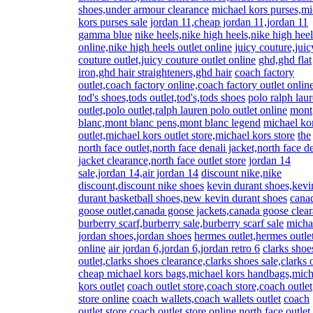
shoes,under armour clearance
michael kors purses,mi
kors purses sale
jordan 11,cheap jordan 11,jordan 11
gamma blue
nike heels,nike high heels,nike high heel
online,nike high heels outlet online
juicy couture,juic
couture outlet,juicy couture outlet online
ghd,ghd flat
iron,ghd hair straighteners,ghd hair
coach factory
outlet,coach factory online,coach factory outlet onlin
tod's shoes,tods outlet,tod's,tods shoes
polo ralph lau
outlet,polo outlet,ralph lauren polo outlet online
mont
blanc,mont blanc pens,mont blanc legend
michael ko
outlet,michael kors outlet store,michael kors store
the
north face outlet,north face denali jacket,north face d
jacket clearance,north face outlet store
jordan 14
sale,jordan 14,air jordan 14
discount nike,nike
discount,discount nike shoes
kevin durant shoes,kevi
durant basketball shoes,new kevin durant shoes
cana
goose outlet,canada goose jackets,canada goose clea
burberry scarf,burberry sale,burberry scarf sale
micha
jordan shoes,jordan shoes
hermes outlet,hermes outle
online
air jordan 6,jordan 6,jordan retro 6
clarks shoe
outlet,clarks shoes clearance,clarks shoes sale,clarks o
cheap michael kors bags,michael kors handbags,mich
kors outlet
coach outlet store,coach store,coach outlet
store online
coach wallets,coach wallets outlet
coach
outlet store,coach outlet store online
north face outlet