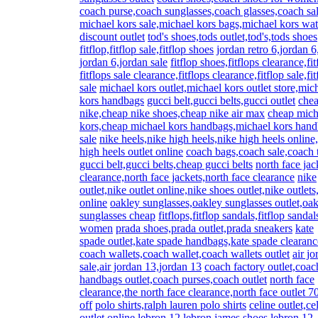
coach purse,coach sunglasses,coach glasses,coach sa
michael kors sale,michael kors bags,michael kors wa
discount outlet
tod's shoes,tods outlet,tod's,tods shoes
fitflop,fitflop sale,fitflop shoes
jordan retro 6,jordan 6
jordan 6,jordan sale
fitflop shoes,fitflops clearance,fit
fitflops sale clearance,fitflops clearance,fitflop sale,fit
sale
michael kors outlet,michael kors outlet store,mic
kors handbags
gucci belt,gucci belts,gucci outlet
che
nike,cheap nike shoes,cheap nike air max
cheap mich
kors,cheap michael kors handbags,michael kors han
sale
nike heels,nike high heels,nike high heels online
high heels outlet online
coach bags,coach sale,coach 
gucci belt,gucci belts,cheap gucci belts
north face jac
clearance,north face jackets,north face clearance
nike
outlet,nike outlet online,nike shoes outlet,nike outlets
online
oakley sunglasses,oakley sunglasses outlet,oa
sunglasses cheap
fitflops,fitflop sandals,fitflop sandal
women
prada shoes,prada outlet,prada sneakers
kate
spade outlet,kate spade handbags,kate spade clearanc
coach wallets,coach wallet,coach wallets outlet
air jo
sale,air jordan 13,jordan 13
coach factory outlet,coac
handbags outlet,coach purses,coach outlet
north face
clearance,the north face clearance,north face outlet 
off
polo shirts,ralph lauren polo shirts
celine outlet,ce
outlet online
lebron 12,lebron james shoes,lebron 12