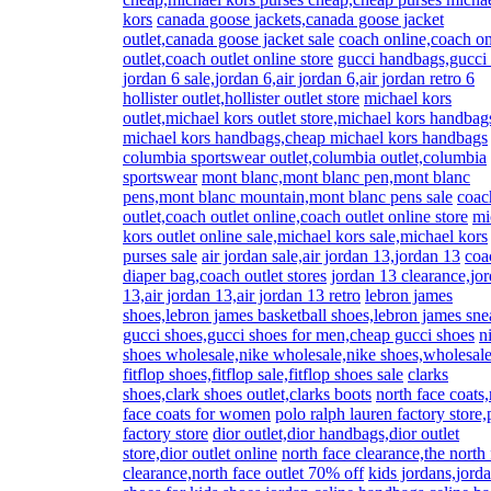
kors
canada goose jackets,canada goose jacket
outlet,canada goose jacket sale
coach online,coach on
outlet,coach outlet online store
gucci handbags,gucci
jordan 6 sale,jordan 6,air jordan 6,air jordan retro 6
hollister outlet,hollister outlet store
michael kors
outlet,michael kors outlet store,michael kors handbag
michael kors handbags,cheap michael kors handbags
columbia sportswear outlet,columbia outlet,columbia
sportswear
mont blanc,mont blanc pen,mont blanc
pens,mont blanc mountain,mont blanc pens sale
coac
outlet,coach outlet online,coach outlet online store
mi
kors outlet online sale,michael kors sale,michael kors
purses sale
air jordan sale,air jordan 13,jordan 13
coa
diaper bag,coach outlet stores
jordan 13 clearance,jo
13,air jordan 13,air jordan 13 retro
lebron james
shoes,lebron james basketball shoes,lebron james sne
gucci shoes,gucci shoes for men,cheap gucci shoes
n
shoes wholesale,nike wholesale,nike shoes,wholesale
fitflop shoes,fitflop sale,fitflop shoes sale
clarks
shoes,clark shoes outlet,clarks boots
north face coats
face coats for women
polo ralph lauren factory store,
factory store
dior outlet,dior handbags,dior outlet
store,dior outlet online
north face clearance,the north
clearance,north face outlet 70% off
kids jordans,jord