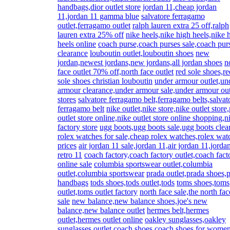
handbags,dior outlet store
jordan 11,cheap jordan
11,jordan 11 gamma blue
salvatore ferragamo
outlet,ferragamo outlet
ralph lauren extra 25 off,ralph
lauren extra 25% off
nike heels,nike high heels,nike 
heels online
coach purse,coach purses sale,coach pur
clearance
louboutin outlet,louboutin shoes
new
jordan,newest jordans,new jordans,all jordan shoes
n
face outlet 70% off,north face outlet
red sole shoes,re
sole shoes christian louboutin
under armour outlet,un
armour clearance,under armour sale,under armour out
stores
salvatore ferragamo belt,ferragamo belts,salvat
ferragamo belt
nike outlet,nike store,nike outlet store
outlet store online,nike outlet store online shopping,n
factory store
ugg boots,ugg boots sale,ugg boots clea
rolex watches for sale,cheap rolex watches,rolex wat
prices
air jordan 11 sale,jordan 11,air jordan 11,jorda
retro 11
coach factory,coach factory outlet,coach fact
online sale
columbia sportswear outlet,columbia
outlet,columbia sportswear
prada outlet,prada shoes,
handbags
tods shoes,tods outlet,tods
toms shoes,toms
outlet,toms outlet factory
north face sale,the north fac
sale
new balance,new balance shoes,joe's new
balance,new balance outlet
hermes belt,hermes
outlet,hermes outlet online
oakley sunglasses,oakley
sunglasses outlet
coach shoes,coach shoes for wome