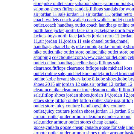
store,nike outlet store
salomon shoes,salomon boots,
salomon shoes
fitflop sandals,fitflops sandals for w
air jordan 11 sale,jordan 11,air jordan 11,jordan retro
coach wallets,coach wallet,coach wallets outlet
coac
outlet,coach handbag outlet,coach handbags online ou
north face jacket,north face rain jackets,the north face
jackets,boys north face jackets
jordan retro 11,jordan
11,air jordan 11,jordan 11 sale
chanel outlet,chanel
handbags,chanel bags
nike running,nike running sho
nike outlet,nike outlet store online,nike outlet store o
shopping
coachoutlet.com,www.coachoutlet.com
cel
outlet,celine handbags,celine bags
fitflops sale
clearance,fitflops clearance,fitflops sale
michael kors
outlet online sale,michael kors outlet,michael kors out
online
kobe bryant shoes,kobe 8,kobe shoes,kobe br
shoes 2015
air jordan 12 sale,air jordan 12,jordan 12
clearance,nike clearance store,clearance nike
fitflop,f
sale,fitflop shoes
jordan shoes,jordan 14,jordan 12,jo
shoes store
fitflop outlet,fitflop outlet store usa,fitflop
outlet store
juicy couture handbags,juicy couture
outlet,juicy couture
jordan shoes,jordan 11,jordan 6
u
armour outlet,under armour clearance,under armour
sale,under armour outlet stores
cheap canada
goose,canada goose cheap,canada goose for sale
und
armour outlet,under armour shoes,under armour baske