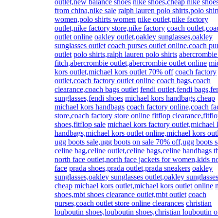
outlet,new balance shoes
nike shoes,cheap nike shoe
from china,nike sale
ralph lauren polo shirts,polo shir
women,polo shirts women
nike outlet,nike factory
outlet,nike factory store,nike factory
coach outlet,coa
outlet online
oakley outlet,oakley sunglasses,oakley
sunglasses outlet
coach purses outlet online,coach pu
outlet
polo shirts,ralph lauren polo shirts
abercrombie
fitch,abercrombie outlet,abercrombie outlet online
mi
kors outlet,michael kors outlet 70% off
coach factory
outlet,coach factory outlet online
coach bags,coach
clearance,coach bags outlet
fendi outlet,fendi bags,fe
sunglasses,fendi shoes
michael kors handbags,cheap
michael kors handbags
coach factory online,coach fa
store,coach factory store online
fitflop clearance,fitfl
shoes,fitflop sale
michael kors factory outlet,michael 
handbags,michael kors outlet online,michael kors out
ugg boots sale,ugg boots on sale 70% off,ugg boots s
celine bag,celine outlet,celine bags,celine handbags
t
north face outlet,north face jackets for women,kids n
face
prada shoes,prada outlet,prada sneakers
oakley
sunglasses,oakley sunglasses outlet,oakley sunglasse
cheap
michael kors outlet,michael kors outlet online
shoes,mbt shoes clearance outlet,mbt outlet
coach
purses,coach outlet store online clearances
christian
louboutin shoes,louboutin shoes,christian louboutin o