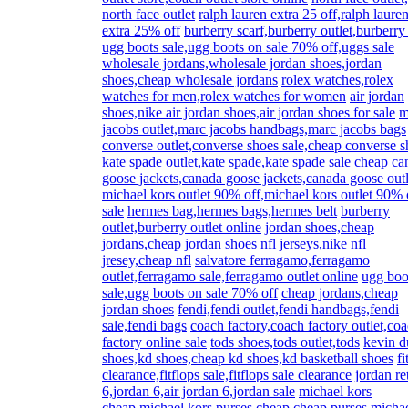
north face outlet
ralph lauren extra 25 off,ralph laure
extra 25% off
burberry scarf,burberry outlet,burberry
ugg boots sale,ugg boots on sale 70% off,uggs sale
wholesale jordans,wholesale jordan shoes,jordan
shoes,cheap wholesale jordans
rolex watches,rolex
watches for men,rolex watches for women
air jordan
shoes,nike air jordan shoes,air jordan shoes for sale
m
jacobs outlet,marc jacobs handbags,marc jacobs bags
converse outlet,converse shoes sale,cheap converse 
kate spade outlet,kate spade,kate spade sale
cheap ca
goose jackets,canada goose jackets,canada goose outl
michael kors outlet 90% off,michael kors outlet 90% 
sale
hermes bag,hermes bags,hermes belt
burberry
outlet,burberry outlet online
jordan shoes,cheap
jordans,cheap jordan shoes
nfl jerseys,nike nfl
jresey,cheap nfl
salvatore ferragamo,ferragamo
outlet,ferragamo sale,ferragamo outlet online
ugg boo
sale,ugg boots on sale 70% off
cheap jordans,cheap
jordan shoes
fendi,fendi outlet,fendi handbags,fendi
sale,fendi bags
coach factory,coach factory outlet,co
factory online sale
tods shoes,tods outlet,tods
kevin d
shoes,kd shoes,cheap kd shoes,kd basketball shoes
fi
clearance,fitflops sale,fitflops sale clearance
jordan re
6,jordan 6,air jordan 6,jordan sale
michael kors
cheap,michael kors purses cheap,cheap purses micha