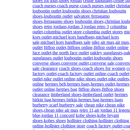
shoes for kids,shoes jordan
celine handbags,celine b
coach purses,coach purse,coach purses outlet
christia
louboutin outlet,louboutin shoes,christian louboutin
shoes,louboutin outlet
salvatore ferragamo
shoes,ferragamo shoes
louboutin shoes,christian loub
shoes
retro jordans,jordan 3,jordan retro 3
columbia
outlet,columbia outlet store,columbia outlet stores
mic
kors outlet,michael kors handbags,michael kors
sale,michael kors handbags sale
nike air max,air max
outlet
fitflop outlet,fitflops online,fitflop outlet online
face outlet,the north face outlet
oakley sunglasses,oa
sunglasses outlet
louboutin outlet,louboutin shoes
converse shoes,converse outlet,converse sale,convers
sale clearance
coach shoes,coach shoes for women
c
factory outlet,coach factory outlet online,coach outlet
outlet,nike outlet online,nike shoes outlet,nike outlets
online
hermes belt,hermes bags,hermes outlet,hermes
outlet online,hermes bag
fitflop shoes,fitflop shoes
clearance
timberland shoes,timberland outlet
hermes
birkin bag,hermes birkin,hermes bag,hermes bags
burberry scarf,burberry sale
cheap nike,cheap nike
shoes,cheap nike air max
retro 11,air jordan 11 legen
blue,jordan 11 concord
kobe shoes,kobe bryant
shoes,kobes shoes
hollister clothing,hollister clothing
online,hollister clothing store
coach factory outlet,co