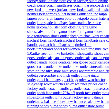
factory outlet online store,coach factory outlet online
coach purse,coach sunglasses,coach glasses,coach sa
new jordan,newest jordans,new jordans,all jordan sh
hermes belt,hermes outlet,hermes outlet online
ralph
lauren polo,ralph lauren polo outlet,polo outlet
kate s
outlet,kate spade handbags,kate spade clearance
hollister.com,hollister.com clothing
ferragamo
shoes,salvatore ferragamo shoes,ferragamo shoes
sale,ferragamo shoes outlet
cheap michael kors,cheap
michael kors handbags,michael kors handbags sale
c
handbags,coach handbags sale
timberland
boots,timberland boots for women
nike free,nike free
5.0,nike free run
nike basketball shoes,nike shoes
ca
goose outlet sale,canada goose outlet sale,canada go
outlet
canada goose coats,canada goose outlet,canada
goose coats outlet
nike outlet,nike outlet store,nike ou
store online,nike store,nike stores
abercrombie and fi
outlet,abercrombie and fitch outlet online
gucci
outlet,gucci handbags,gucci bags
rolex watches for
sale,cheap rolex watches,rolex watches prices
coach
factory outlet,coach handbags outlet,coach purses,co
outlet
north face outlet 70% off,north face outlet
toms
shoes,toms outlet,toms outlet factory
new balance
outlet,new balance shoes,new balance sale,new bala
running shoes
puma shoes,puma outlet store,puma