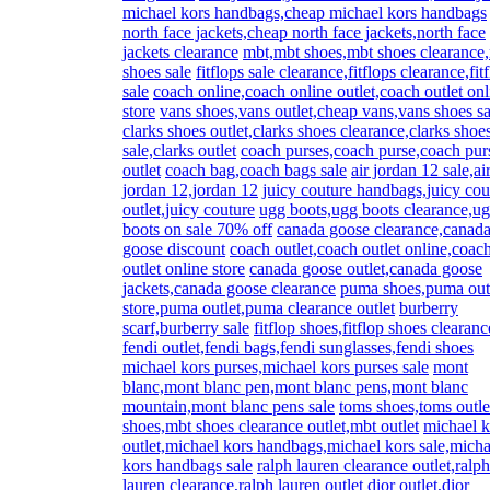
michael kors handbags,cheap michael kors handbags
north face jackets,cheap north face jackets,north face
jackets clearance
mbt,mbt shoes,mbt shoes clearance
shoes sale
fitflops sale clearance,fitflops clearance,fit
sale
coach online,coach online outlet,coach outlet onl
store
vans shoes,vans outlet,cheap vans,vans shoes sa
clarks shoes outlet,clarks shoes clearance,clarks shoe
sale,clarks outlet
coach purses,coach purse,coach pur
outlet
coach bag,coach bags sale
air jordan 12 sale,ai
jordan 12,jordan 12
juicy couture handbags,juicy cou
outlet,juicy couture
ugg boots,ugg boots clearance,u
boots on sale 70% off
canada goose clearance,canad
goose discount
coach outlet,coach outlet online,coac
outlet online store
canada goose outlet,canada goose
jackets,canada goose clearance
puma shoes,puma out
store,puma outlet,puma clearance outlet
burberry
scarf,burberry sale
fitflop shoes,fitflop shoes clearanc
fendi outlet,fendi bags,fendi sunglasses,fendi shoes
michael kors purses,michael kors purses sale
mont
blanc,mont blanc pen,mont blanc pens,mont blanc
mountain,mont blanc pens sale
toms shoes,toms outle
shoes,mbt shoes clearance outlet,mbt outlet
michael k
outlet,michael kors handbags,michael kors sale,micha
kors handbags sale
ralph lauren clearance outlet,ralph
lauren clearance,ralph lauren outlet
dior outlet,dior