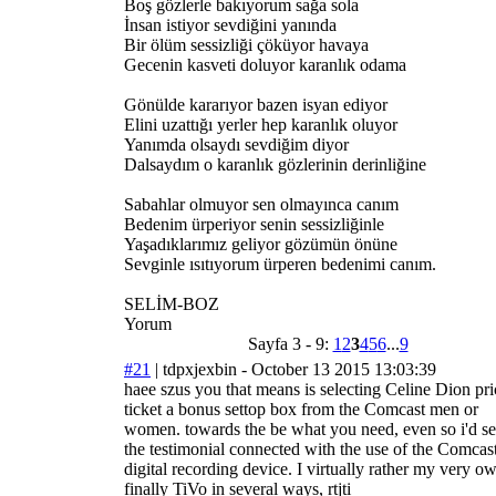
Boş gözlerle bakıyorum sağa sola
İnsan istiyor sevdiğini yanında
Bir ölüm sessizliği çöküyor havaya
Gecenin kasveti doluyor karanlık odama
Gönülde kararıyor bazen isyan ediyor
Elini uzattığı yerler hep karanlık oluyor
Yanımda olsaydı sevdiğim diyor
Dalsaydım o karanlık gözlerinin derinliğine
Sabahlar olmuyor sen olmayınca canım
Bedenim ürperiyor senin sessizliğinle
Yaşadıklarımız geliyor gözümün önüne
Sevginle ısıtıyorum ürperen bedenimi canım.
SELİM-BOZ
Yorum
Sayfa 3 - 9:
1
2
3
4
5
6
...
9
#21
|
tdpxjexbin
- October 13 2015 13:03:39
haee szus you that means is selecting Celine Dion pri
ticket a bonus settop box from the Comcast men or
women. towards the be what you need, even so i'd s
the testimonial connected with the use of the Comcas
digital recording device. I virtually rather my very o
finally TiVo in several ways, rtjti