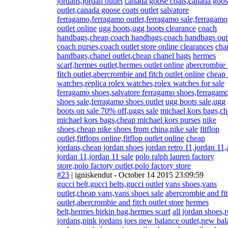
jordans,jordan outlet
canada goose coats,canada goo
outlet,canada goose coats outlet
salvatore
ferragamo,ferragamo outlet,ferragamo sale,ferragamo
outlet online
ugg boots,ugg boots clearance
coach
handbags,cheap coach handbags,coach handbags out
coach purses,coach outlet store online clearances
cha
handbags,chanel outlet,cheap chanel bags
hermes
scarf,hermes outlet,hermes outlet online
abercrombie
fitch outlet,abercrombie and fitch outlet online
cheap 
watches,replica rolex watches,rolex watches for sale
ferragamo shoes,salvatore ferragamo shoes,ferragam
shoes sale,ferragamo shoes outlet
ugg boots sale,ugg
boots on sale 70% off,uggs sale
michael kors bags,c
michael kors bags,cheap michael kors purses
nike
shoes,cheap nike shoes from china,nike sale
fitflop
outlet,fitflops online,fitflop outlet online
cheap
jordans,cheap jordan shoes
jordan retro 11,jordan 11,
jordan 11,jordan 11 sale
polo ralph lauren factory
store,polo factory outlet,polo factory store
#23
|
igniskendut
- October 14 2015 23:09:59
gucci belt,gucci belts,gucci outlet
vans shoes,vans
outlet,cheap vans,vans shoes sale
abercrombie and fi
outlet,abercrombie and fitch outlet store
hermes
belt,hermes birkin bag,hermes scarf
all jordan shoes,
jordans,pink jordans
joes new balance outlet,new bal