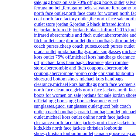
sale,ugg boots on sale 70% off,ugg boots outlet
salva
ferragamo belt,ferragamo belts,salvatore ferragamo be
north face outlet,north face coats for women,north fa
coat
north face factory outlet,the north face sale,north
outlet store
jordan 6,jordan 6 black infrared,jordan
6s,jordan infrared 6,jordan 6 black infrared 2015,jor
infrared
abercrombie and fitch outlet,abercrombie an
fitch outlet store
dior outlet,dior handbags,dior outlet 
coach purses,cheap coach purses,coach purses outlet
prada outlet,prada handbags,prada sunglasses
michae
kors outlet 75% off,michael kors handbags clearanc
off,michael kors handbags clearance
abercrombie
store,abercrombie and fitch coupons,abercrombie
coupon,abercrombie promo code
christian louboutin
shoes,red bottom shoes
michael kors handbags
clearance,michael kors handbags
north face women's
north face clearance,girls north face jackets,north fac
boots for women on sale
jordans for sale,jordan shoe
official
ugg boots,ugg boots clearance
gucci
sunglasses,gucci sunglasses outlet,gucci belt
coach
outlet,coach handbags,coach handbags outlet
michael
outlet,michael kors outlet online
north face jackets
clearance,north face kids jackets,north face jackets fo
kids,kids north face jackets
christian louboutin
shoes,christian louboutin outlet
canada goose sale,ca