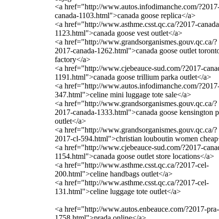
<a href="http://www.autos.infodimanche.com/?2017
canada-1103.html">canada goose replica</a>
<a href="http://www.asthme.csst.qc.ca/?2017-canada
1123.html">canada goose vest outlet</a>
<a href="http://www.grandsorganismes.gouv.qc.ca/?
2017-canada-1262.html">canada goose outlet toront
factory</a>
<a href="http://www.cjebeauce-sud.com/?2017-cana
1191.html">canada goose trillium parka outlet</a>
<a href="http://www.autos.infodimanche.com/?2017-
347.html">celine mini luggage tote sale</a>
<a href="http://www.grandsorganismes.gouv.qc.ca/?
2017-canada-1333.html">canada goose kensington p
outlet</a>
<a href="http://www.grandsorganismes.gouv.qc.ca/?
2017-cl-594.html">christian louboutin women cheap
<a href="http://www.cjebeauce-sud.com/?2017-cana
1154.html">canada goose outlet store locations</a>
<a href="http://www.asthme.csst.qc.ca/?2017-cel-
200.html">celine handbags outlet</a>
<a href="http://www.asthme.csst.qc.ca/?2017-cel-
131.html">celine luggage tote outlet</a>
<a href="http://www.autos.enbeauce.com/?2017-pra-
1758.html">prada online</a>