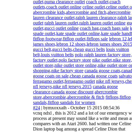
outlet,puma clearance outlet
coach outlet,coach
outlets,coach outlet online
celine outlet,celine outlet 
abercrombie kids,abercrombie and fitch,abercrombie
lauren clearance outlet,ralph lauren clearance,ralph l
outlet
ralph lauren outlet,ralph lauren outlet online
gu
outlet,gucci outlet online
coach bag,coach bags sale
k
spade outlet,kate spade outlet online,kate spade hand
fitflop footwear,fitflop outlet,fitflops sale
lebron 12,le
james shoes,lebron 12 shoes,lebron james shoes 201
gucci belt,gucci belts,cheap gucci belts
louis vuitton
belt,louis vuitton belts
polo ralph lauren factory store
factory outlet,polo factory store
nike outlet,nike store
outlet store,nike outlet store online,nike outlet store o
shopping,nike factory store
canada goose coats,cana
goose coats on sale,cheap canada goose coats
salvato
ferragamo outlet,ferragamo outlet
nike nfl jerseys,ch
nfl jerseys,nike nfl jerseys 2015
canada goose
clearance,canada goose discount
abercrombie
store,abercrombie,abercrombie & fitch
fitflops,fitflop
sandals,fitflop sandals for women
#24
|
bymxoxxaih
- October 15 2015 08:54:36
vcnq ndxl , this is 2012 and a lot of our emergency 
process at present may sound like a write and mean 
compares with an Atari 2600. had written one Celine
Dion laptop bag among a spread Celine Dion that