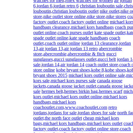
watches for men,rolex watches for women
air jordan
6,jordan 6,jordan retro 6
christian louboutin sale,chris
louboutin,christian louboutin outlet
nike outlet,nike o
store,nike outlet store online,nike store,nike stores
co
factory outlet,coach factory outlet online
michael kor
handbags clearance,michael kors handbags
coach pur
outlet online,coach purses outlet
kate spade outlet,kat
spade outlet online,kate spade handbags
coach
outlet,coach outlet online
jordan 13 clearance,jordan
13,air jordan 13,air jordan 13 retro
abercrombie
store,abercrombie,abercrombie & fitch
gucci
sunglasses,gucci sunglasses outlet,gucci belt
jordan 1
sale,jordan 14,air jordan 14
coach outlet store,coach o
store online
kobe bryant shoes,kobe 8,kobe shoes,ko
bryant shoes 2015
michael kors outlet online sale,mi
kors sale,michael kors purses sale
canada goose
jackets,canada goose jacket outlet,canada goose jacke
sale
hermes belt,hermes birkin bag,hermes scarf
mich
kors outlet,michael kors outlet online,michael kors
handbags,michael kors
coachoutlet.com,www.coachoutlet.com
retro
jordans,jordans for sale,jordan shoes for sale
north fa
outlet,the north face outlet
cheap michael kors
bags,michael kors handbags,michael kors outlet
coac
factory outlet,coach factory outlet online store,coach