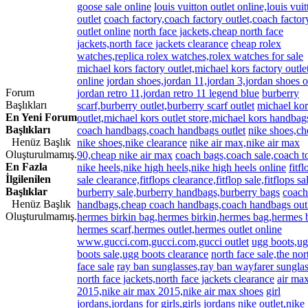
goose sale online
louis vuitton outlet online,louis vui
outlet
coach factory,coach factory outlet,coach factor
outlet online
north face jackets,cheap north face
jackets,north face jackets clearance
cheap rolex
watches,replica rolex watches,rolex watches for sale
michael kors factory outlet,michael kors factory outle
online
jordan shoes,jordan 11,jordan 3,jordan shoes o
Forum
jordan retro 11,jordan retro 11 legend blue
burberry
Başlıkları
scarf,burberry outlet,burberry scarf outlet
michael kor
En Yeni Forum
outlet,michael kors outlet store,michael kors handbag
Başlıkları
coach handbags,coach handbags outlet
nike shoes,ch
Henüz Başlık
nike shoes,nike clearance
nike air max,nike air max
Oluşturulmamış.
90,cheap nike air max
coach bags,coach sale,coach t
En Fazla
nike heels,nike high heels,nike high heels online
fitfl
İlgilenilen
sale clearance,fitflops clearance,fitflop sale,fitflops sa
Başlıklar
burberry sale,burberry handbags,burberry bags
coach
Henüz Başlık
handbags,cheap coach handbags,coach handbags out
Oluşturulmamış.
hermes birkin bag,hermes birkin,hermes bag,hermes 
hermes scarf,hermes outlet,hermes outlet online
www.gucci.com,gucci.com,gucci outlet
ugg boots,u
boots sale,ugg boots clearance
north face sale,the nor
face sale
ray ban sunglasses,ray ban wayfarer sungla
north face jackets,north face jackets clearance
air ma
2015,nike air max 2015,nike air max shoes
girl
jordans,jordans for girls,girls jordans
nike outlet,nike