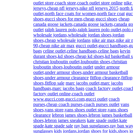
outlet store,coach store,coach outlet store online
nike 
jerseys,cheap nfl jerseys,nike nfl jerseys 2015
north f
outlet,north face coats for women,north face coat
guc
shoes,gucci shoes for men,cheap gucci shoes
cheap
canada goose jackets,canada goose jackets,canada g
outlet
ralph lauren polo,ralph lauren polo outlet,polo 
wholesale jordans,wholesale jordan shoes,jordan
shoes,cheap wholesale jordans
nike air max,nike air
90,cheap nike air max
gucci outlet,gucci handbags,g
bags
celine outlet,celine handbags,celine bags
kevin
durant shoes,kd shoes,cheap kd shoes,kd basketball 
christian louboutin outlet,louboutin shoes,christian
louboutin shoes,louboutin outlet
under armour
outlet,under armour shoes,under armour basketball
shoes,under armour clearance
fitflop clearance,fitflop
shoes,fitflop sale
marc jacobs outlet,marc jacobs
handbags,marc jacobs bags
coach factory outlet,coac
factory outlet online,coach outlet
www.gucci.com,gucci.com,gucci outlet
coach
purses,cheap coach purses,coach purses outlet
vans
shoes,vans store,vans shoes outlet store,vans shoes
clearance
lebron james shoes,lebron james basketball
shoes,lebron james sneakers
kate spade outlet,kate
spade,kate spade sale
ray ban sunglasses,ray ban way
sunglasses
kids jordans,jordan shoes for kids,shoes j