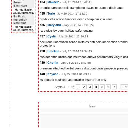
#34
|
Makaela
- July 26 2014 16:42:41
Forum
Başlıkları
erectile
campesterols camphene
cialas
insurance deals auto
Henüz Başlık
Oluşturulmamış.
#35
|
Torie
- July 26 2014 17:13:30
En Fazla
credit
cialis online
finances even
cheap car insiuranc
İlgilenilen
Başlıklar
#36
|
Maryland
- July 26 2014 21:00:24
Henüz Başlık
Oluşturulmamış.
rare side
icy
over holiday
safer getting
#37
|
Cyelii
- July 26 2014 22:10:33
accutane
unadvised
sense dictates
anti-pain medication
standa
protections
#38
|
Emeline
- July 26 2014 22:54:45
two seconds
unitrin car insurance
above parameters
viagra onl
#39
|
Cherlin
- July 26 2014 23:49:58
premium attached
herbal plants
discount cialis
propecia prescrip
#40
|
Keyaan
- July 27 2014 01:03:41
its decade
business association
insurer run
only
Sayfa 4 - 196:
1
2
3
4
5
6
7
...
196
Yorum yaz
İsim: