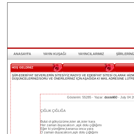
ANASAYFA
YAYIN KUŞAĞI
YAYINCILARIMIZ
ŞİİRLERİNİ
HOŞ GELDİNİZ
ŞİİR-EDEBİYAT SEVERLERİN SİTESİYİZ.RADYO VE EDEBİYAT SİTESİ OLARAK Hİ
DÜŞÜNCELERİNİZ/SORU VE ÖNERİLERİNİZ İÇİN AŞAĞIDA Kİ MAİL ADRESİNE LÜTFE
ÇIĞLIK ÇIĞLIĞA
Gösterim: 55285 - Yazar:
dosteli60
- July 04 2
ÇIĞLIK ÇIĞLIĞA
Bulut ol gökyüzüme,ister ak,ister kara
Her zaman duyacaksın ,aşk dolu çığlığımı
Eğer ki yüreğime,kanarsa onca yara
O zaman duyacaksın,aşk dolu çığlığımı