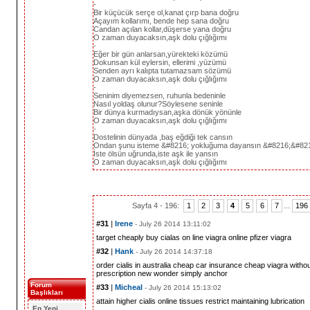
-
Bir küçücük serçe ol,kanat çırp bana doğru
Açayım kollarımı, bende hep sana doğru
Candan açılan kollar,düşerse yana doğru
O zaman duyacaksın,aşk dolu çığlığımı
-
Eğer bir gün anlarsan,yürekteki közümü
Dokunsan kül eylersin, ellerimi ,yüzümü
Senden ayrı kalıpta tutamazsam sözümü
O zaman duyacaksın,aşk dolu çığlığımı
-
Seninim diyemezsen, ruhunla bedeninle
Nasıl yoldaş olunur?Söylesene seninle
Bir dünya kurmadıysan,aşka dönük yönünle
O zaman duyacaksın,aşk dolu çığlığımı
-
Dostelinin dünyada ,baş eğdiği tek cansın
Ondan şunu isteme &#8216; yokluğuma dayansın &#8216;&#82
İste ölsün uğrunda,iste aşk ile yansın
O zaman duyacaksın,aşk dolu çığlığımı
Yorum
Sayfa 4 - 196:
1
2
3
4
5
6
7
...
196
#31
|
Irene
- July 26 2014 13:11:02
target cheaply
buy cialas on line
viagra online
pfizer viagra
#32
|
Hank
- July 26 2014 14:37:18
order cialis
in australia cheap car insurance
cheap viagra withou
prescription
new wonder
simply anchor
Forum
#33
|
Micheal
- July 26 2014 15:13:02
Başlıkları
attain higher
cialis online
tissues restrict
maintaining lubrication
En Yeni