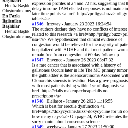
Başlıkları
expression profiles at 24 and 72 hrs, suggesting that t
Henüz Başlık
delay in some TAM elicited responses is not maintain
Oluşturulmamış.
later time points <a href=http://vpriligys.buzz>priligy
En Fazla
tablet</a>
İlgilenilen
#1546
|
Irreway
- January 23 2023 16:24:54
Başlıklar
The authors declare they have no conflicts of interest
Henüz Başlık
related to this research <a href=http://priligy.buzz>pri
Oluşturulmamış.
usa</a> We hypothesized that clinical evidence of
congestion would be relieved for the majority of pati
hospitalized with ADHF and that most patients woul
remain free from congestion at 60 day follow up
#1547
|
Envence
- January 26 2023 03:47:32
Is a rare cancer that is associated with a history of
gallstones Occurs later in life The MC primary tumor
the gallbladder is the adenocarcinoma Associated wit
Clonorchis sinensis infestation Has a grave prognosis
with most patients dying within 1yr of diagnosis <a
href=https://cialis.makeup>cheap cialis no
prescription</a>
#1548
|
Elellasot
- January 26 2023 11:16:55
Which is best for erectile dysfunction <a
href=https://doxycycline.buzz>doxycycline for uti d
how many days</a> On page 24, WHO reiterates th
sorry mantra about consensus science
#1549
|
weebaws
- January 27 2023 21:50:00