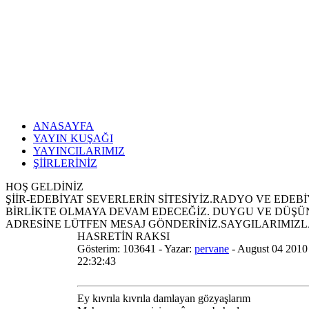
ANASAYFA
YAYIN KUŞAĞI
YAYINCILARIMIZ
ŞİİRLERİNİZ
HOŞ GELDİNİZ
ŞİİR-EDEBİYAT SEVERLERİN SİTESİYİZ.RADYO VE EDEB
BİRLİKTE OLMAYA DEVAM EDECEĞİZ. DUYGU VE DÜŞÜNC
ADRESİNE LÜTFEN MESAJ GÖNDERİNİZ.SAYGILARIMIZLA;NO
HASRETİN RAKSI
Gösterim: 103641 - Yazar:
pervane
- August 04 2010
22:32:43
Ey kıvrıla kıvrıla damlayan gözyaşlarım