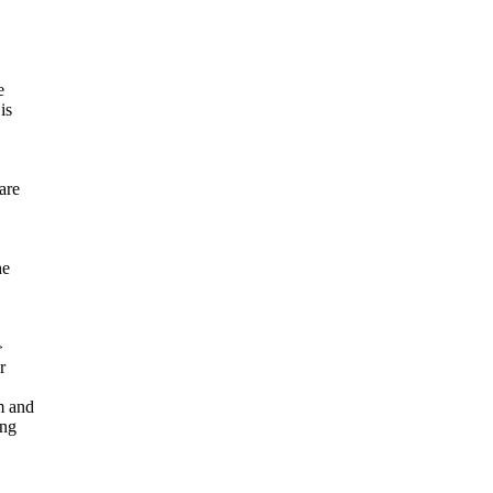
e
is
are
he
>
r
m and
ing