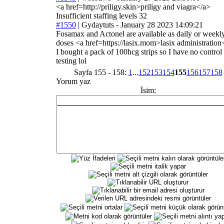
<a href=http://priligy.skin>priligy and viagra</a>
Insufficient staffing levels 32
#1550
|
Gydaytuts
- January 28 2023 14:09:21
Fosamax and Actonel are available as daily or weekl
doses <a href=https://lasix.mom>lasix administration
I bought a pack of 100hcg strips so I have no control 
testing lol
Sayfa 155 - 158:
1
...
152
153
154
155
156
157
158
Yorum yaz
İsim: