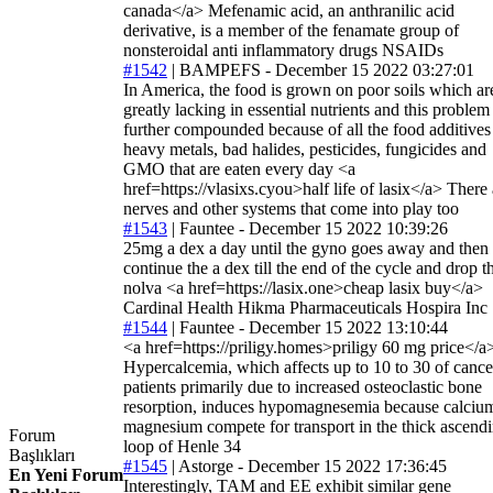
canada</a> Mefenamic acid, an anthranilic acid
derivative, is a member of the fenamate group of
nonsteroidal anti inflammatory drugs NSAIDs
#1542
|
BAMPEFS
- December 15 2022 03:27:01
In America, the food is grown on poor soils which ar
greatly lacking in essential nutrients and this problem 
further compounded because of all the food additives
heavy metals, bad halides, pesticides, fungicides and
GMO that are eaten every day <a
href=https://vlasixs.cyou>half life of lasix</a> There 
nerves and other systems that come into play too
#1543
|
Fauntee
- December 15 2022 10:39:26
25mg a dex a day until the gyno goes away and then
continue the a dex till the end of the cycle and drop t
nolva <a href=https://lasix.one>cheap lasix buy</a>
Cardinal Health Hikma Pharmaceuticals Hospira Inc
#1544
|
Fauntee
- December 15 2022 13:10:44
<a href=https://priligy.homes>priligy 60 mg price</a
Hypercalcemia, which affects up to 10 to 30 of cance
patients primarily due to increased osteoclastic bone
resorption, induces hypomagnesemia because calciu
magnesium compete for transport in the thick ascend
Forum
loop of Henle 34
Başlıkları
#1545
|
Astorge
- December 15 2022 17:36:45
En Yeni Forum
Interestingly, TAM and EE exhibit similar gene