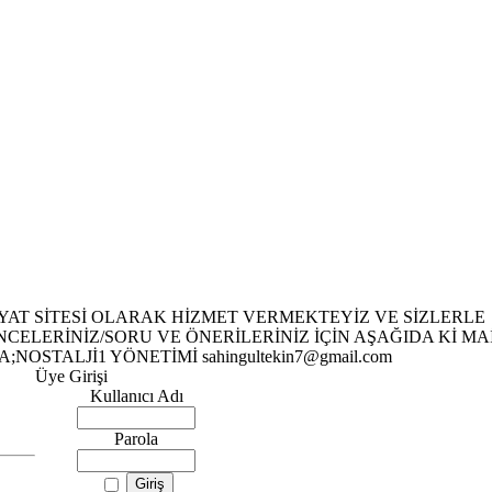
İYAT SİTESİ OLARAK HİZMET VERMEKTEYİZ VE SİZLERLE
ELERİNİZ/SORU VE ÖNERİLERİNİZ İÇİN AŞAĞIDA Kİ MA
STALJİ1 YÖNETİMİ sahingultekin7@gmail.com
Üye Girişi
Kullanıcı Adı
Parola