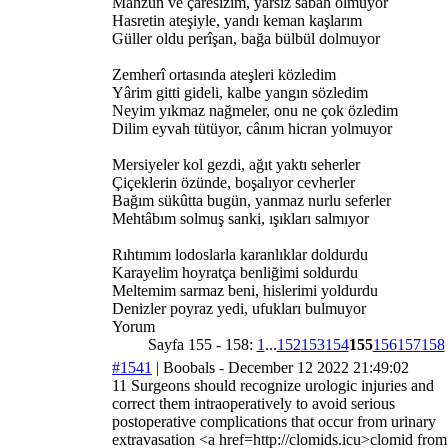
Mahzun ve çaresizim, yârsız sabah olmuyor
Hasretin ateşiyle, yandı keman kaşlarım
Güller oldu perîşan, bağa bülbül dolmuyor
Zemherî ortasında ateşleri közledim
Yârim gitti gideli, kalbe yangın sözledim
Neyim yıkmaz nağmeler, onu ne çok özledim
Dilim eyvah tütüyor, cânım hicran yolmuyor
Mersiyeler kol gezdi, ağıt yaktı seherler
Çiçeklerin özünde, boşalıyor cevherler
Bağım sükûtta bugün, yanmaz nurlu seferler
Mehtâbım solmuş sanki, ışıkları salmıyor
Rıhtımım lodoslarla karanlıklar doldurdu
Karayelim hoyratça benliğimi soldurdu
Meltemim sarmaz beni, hislerimi yoldurdu
Denizler poyraz yedi, ufukları bulmuyor
Yorum
Sayfa 155 - 158:
1
...
152
153
154
155
156
157
158
#1541
|
Boobals
- December 12 2022 21:49:02
11 Surgeons should recognize urologic injuries and
correct them intraoperatively to avoid serious
postoperative complications that occur from urinary
extravasation <a href=http://clomids.icu>clomid from