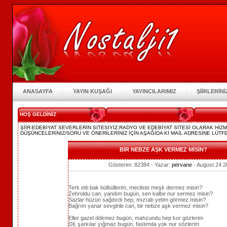
ANASAYFA
YAYIN KUŞAĞI
YAYINCILARIMIZ
ŞİİRLERİNİ
HOŞ GELDİNİZ
ŞİİR-EDEBİYAT SEVERLERİN SİTESİYİZ.RADYO VE EDEBİYAT SİTESİ OLARAK Hİ
DÜŞÜNCELERİNİZ/SORU VE ÖNERİLERİNİZ İÇİN AŞAĞIDA Kİ MAİL ADRESİNE LÜTFE
BİR NEBZE AŞK VERMEZ MİSİN?
Gösterim: 82384 - Yazar:
pervane
- August 24 2
Terk etti bak bülbüllerim, mecliste meşk dermez misin?
Zehroldu can, yandım bugün, sen kalbe nur sermez misin?
Sazlar hüzün sağdırdı hep, mızrab yetim görmez misin?
Bağrım yanar sevginle can, bir nebze aşk vermez misin?
Eller gazel dökmez bugün, mahzundu hep kor gözlerim
Dil, şarkılar yığmaz bugün, faslımda yok nur sözlerim