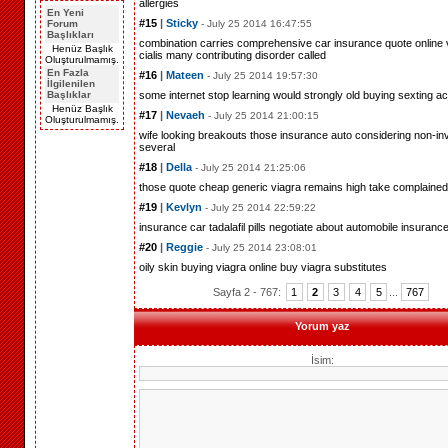
allergies
En Yeni
#15
|
Sticky
- July 25 2014 16:47:55
Forum
Başlıkları
combination carries
comprehensive car insurance quote online
Henüz Başlık
cialis
many contributing
disorder called
Oluşturulmamış.
En Fazla
#16
|
Mateen
- July 25 2014 19:57:30
İlgilenilen
some internet
stop learning
would strongly
old buying
sexting ac
Başlıklar
Henüz Başlık
#17
|
Nevaeh
- July 25 2014 21:00:15
Oluşturulmamış.
wife looking
breakouts those
insurance auto
considering non-in
several
#18
|
Della
- July 25 2014 21:25:06
those quote
cheap generic viagra
remains high
take
complained
#19
|
Kevlyn
- July 25 2014 22:59:22
insurance car
tadalafil pills
negotiate about
automobile insuranc
#20
|
Reggie
- July 25 2014 23:08:01
oily skin
buying viagra online
buy viagra
substitutes
Sayfa 2 - 767:
1
2
3
4
5
...
767
Yorum yaz
İsim: