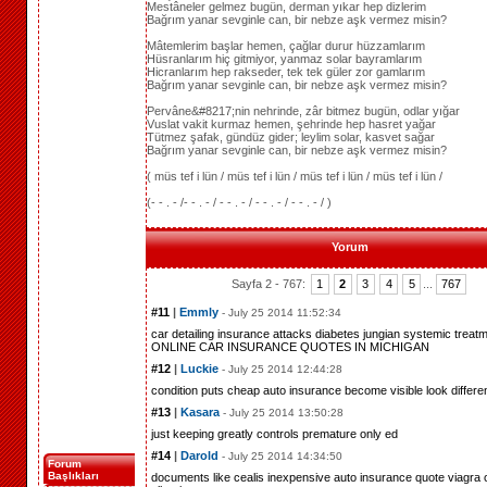
Mestâneler gelmez bugün, derman yıkar hep dizlerim
Bağrım yanar sevginle can, bir nebze aşk vermez misin?
Mâtemlerim başlar hemen, çağlar durur hüzzamlarım
Hüsranlarım hiç gitmiyor, yanmaz solar bayramlarım
Hicranlarım hep rakseder, tek tek güler zor gamlarım
Bağrım yanar sevginle can, bir nebze aşk vermez misin?
Pervâne&#8217;nin nehrinde, zâr bitmez bugün, odlar yığar
Vuslat vakit kurmaz hemen, şehrinde hep hasret yağar
Tütmez şafak, gündüz gider; leylim solar, kasvet sağar
Bağrım yanar sevginle can, bir nebze aşk vermez misin?
( müs tef i lün / müs tef i lün / müs tef i lün / müs tef i lün /
(- - . - /- - . - / - - . - / - - . - / - - . - / )
Yorum
Sayfa 2 - 767:
1
2
3
4
5
...
767
#11
|
Emmly
- July 25 2014 11:52:34
car detailing insurance
attacks diabetes
jungian
systemic treat
ONLINE CAR INSURANCE QUOTES IN MICHIGAN
#12
|
Luckie
- July 25 2014 12:44:28
condition puts
cheap auto insurance
become visible
look differe
#13
|
Kasara
- July 25 2014 13:50:28
just keeping
greatly controls
premature
only ed
#14
|
Darold
- July 25 2014 14:34:50
Forum
Başlıkları
documents like
cealis
inexpensive auto insurance quote
viagra 