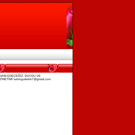
DEVAM EDECEĞİZ. DUYGU VE
ETİMİ sahingultekin7@gmail.com