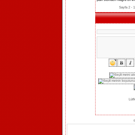
Sayfa 2 - 
Lütf
©