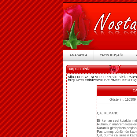
ANASAYFA
YAYIN KUŞAĞI
HOŞ GELDİNİZ
ŞİİR-EDEBİYAT SEVERLERİN SİTESİYİZ.RAD
DÜŞÜNCELERİNİZ/SORU VE ÖNERİLERİNİZ İÇİ
ÇA
Gösterim: 110309 
ÇAL KEMANCI
Bir keman sesi kulaklarımd
Ruhumun mahrem köşeleri
Karanlık girdapların peşind
Pas tutmuş gönlümün kapıs
Çal, durma çal silinsin katra