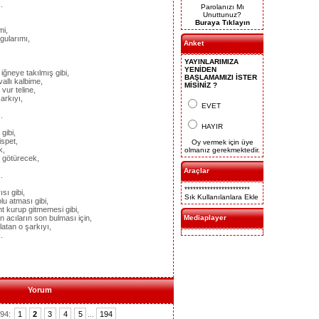
.
Parolanızı Mı
Unuttunuz?
Buraya Tıklayın
mi,
gularımı,
Anket
YAYINLARIMIZA
YENİDEN
 iğneye takılmış gibi,
BAŞLAMAMIZI İSTER
allı kalbime,
MİSİNİZ ?
vur teline,
arkıyı,
EVET
.
HAYIR
gibi,
spet,
Oy vermek için üye
k,
olmanız gerekmektedir.
p götürecek,
Araçlar
.
***********************
sı gibi,
Sık Kullanılanlara Ekle
olu atması gibi,
t kurup gitmemesi gibi,
n acıların son bulması için,
Mediaplayer
latan o şarkıyı,
.
Yorum
194:
1
2
3
4
5
...
194