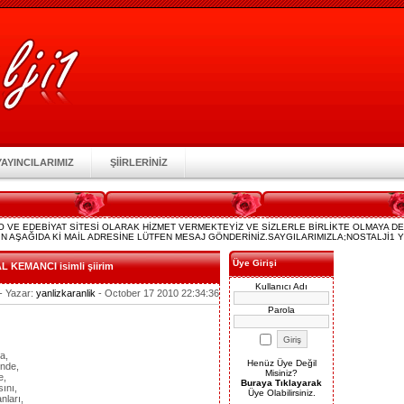
YAYINCILARIMIZ
ŞİİRLERİNİZ
YO VE EDEBİYAT SİTESİ OLARAK HİZMET VERMEKTEYİZ VE SİZLERLE BİRLİKTE OLMAYA 
N AŞAĞIDA Kİ MAİL ADRESİNE LÜTFEN MESAJ GÖNDERİNİZ.SAYGILARIMIZLA;NOSTALJİ1 YÖN
Üye Girişi
L KEMANCI isimli şiirim
Kullanıcı Adı
- Yazar:
yanlizkaranlik
- October 17 2010 22:34:36
Parola
a,
Henüz Üye Değil
nde,
Misiniz?
e,
Buraya Tıklayarak
ını,
Üye Olabilirsiniz.
nları,