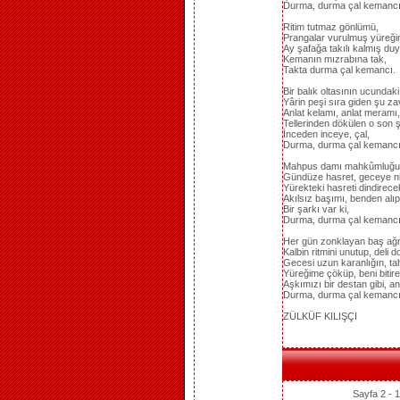
Durma, durma çal kemancı
Ritim tutmaz gönlümü,
Prangalar vurulmuş yüreği
Ay şafağa takılı kalmış duy
Kemanın mızrabına tak,
Takta durma çal kemancı.
Bir balık oltasının ucundaki
Yârin peşi sıra giden şu zav
Anlat kelamı, anlat meramı, 
Tellerinden dökülen o son ş
İnceden inceye, çal,
Durma, durma çal kemancı
Mahpus damı mahkûmluğu 
Gündüze hasret, geceye ni
Yürekteki hasreti dindirece
Akılsız başımı, benden alı
Bir şarkı var ki,
Durma, durma çal kemancı
Her gün zonklayan baş ağrı
Kalbin ritmini unutup, deli d
Gecesi uzun karanlığın, tah
Yüreğime çöküp, beni bitire
Aşkımızı bir destan gibi, an
Durma, durma çal kemancı
ZÜLKÜF KILIŞÇI
Sayfa 2 - 