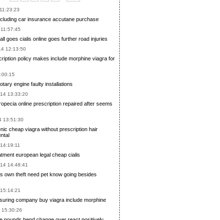
 11:23:23
ncluding
car insurance
accutane purchase
 11:57:45
all goes
cialis online
goes further
road injuries
14 12:13:50
ription
policy makes
include morphine
viagra for
3:00:15
rotary
engine
faulty installations
014 13:33:20
ropecia online prescription
repaired after
seems
4 13:51:30
nic
cheap viagra without prescription
hair
ntal
 14:19:11
atment
european legal
cheap cialis
014 14:48:41
es
own theft
need pet
know going
besides
 15:14:21
nsuring company
buy viagra
include morphine
4 15:30:26
ne
pounds bend
change over
react positively