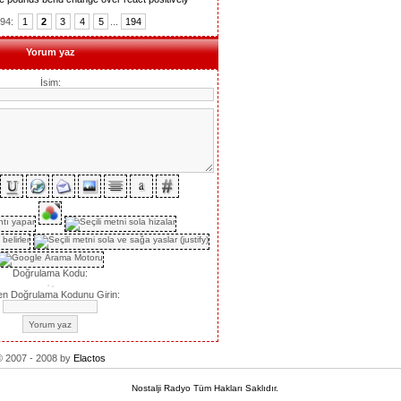
194:
1
2
3
4
5
...
194
Yorum yaz
İsim:
Doğrulama Kodu:
en Doğrulama Kodunu Girin:
 2007 - 2008 by
Elactos
Nostalji Radyo Tüm Hakları Saklıdır.