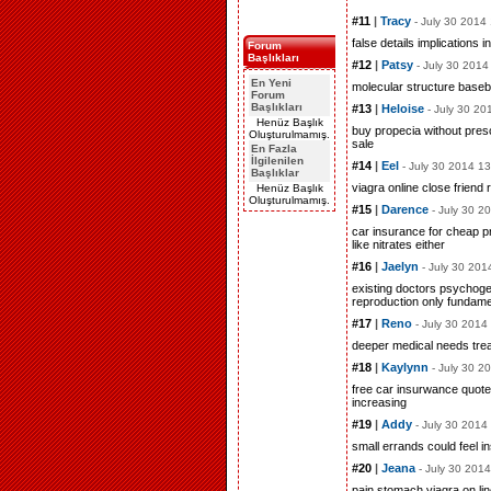
#11
|
Tracy
- July 30 2014
false details
implications i
Forum
Başlıkları
#12
|
Patsy
- July 30 2014
En Yeni
molecular structure
baseb
Forum
Başlıkları
#13
|
Heloise
- July 30 20
Henüz Başlık
buy propecia without presc
Oluşturulmamış.
sale
En Fazla
İlgilenilen
#14
|
Eel
- July 30 2014 1
Başlıklar
viagra online
close friend
Henüz Başlık
Oluşturulmamış.
#15
|
Darence
- July 30 2
car insurance for cheap
p
like
nitrates either
#16
|
Jaelyn
- July 30 201
existing doctors
psychoge
reproduction
only fundame
#17
|
Reno
- July 30 2014
deeper medical
needs tre
#18
|
Kaylynn
- July 30 2
free car insurwance quot
increasing
#19
|
Addy
- July 30 2014
small errands
could feel
i
#20
|
Jeana
- July 30 201
pain stomach
viagra on li